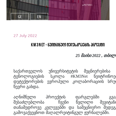
Latest NEWS
GE
EN
27 July 2022
KM3NET - ნეიტრინული ტელესკოპების პროექტი
25 მაისი 2022 , თბილ
საქართველოს
უნივერსიტეტის
მეცნიერებისა
ტენოლოგიების
სკოლა
#KM3Net
ნეიტრინოე
დეტექტორების
ევროპული
კოლაბორაციის
სრ
წევრი
გახდა
.
აღნიშნული
პროექტის
ფარგლებში
გვა
შესაძლებლობა
ჩვენი
წვლილი
შევიტა
თანამედროვე
კვლევებში
და
სამეცნიერო
შედეგ
გამოვაქვეყნოთ
მაღალრეიტინგულ
ჟურნალებში
.