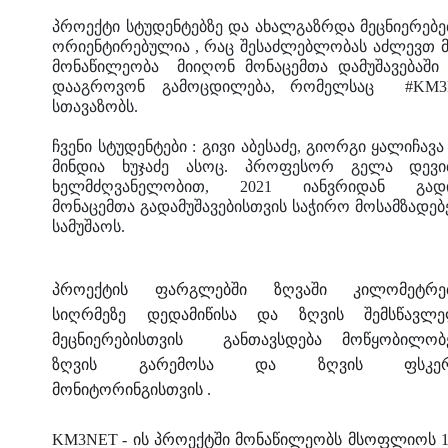
პროექტი
სტუდენტებზე
და
ახალგაზრდა
მეცნიერებე
ორიენტირებულია
,
რაც
შესაძლებლობას
აძლევთ
მონაწილეობა
მიიღონ
მონაცემთა
დამუშავებაში
დააგროვონ
გამოცდილება
,
რომელსაც
#KM3N
სთავაზობს
.
ჩვენი სტუდენტები
:
გივი აბესაძე, გიორგი ყალიჩავა
მინდია ხუჯაძე ასოც. პროფესორ გელა დევი
ხელმძღვანელობით
,
2021 იანვრიდან გადი
მონაცემთა გადამუშავებისთვის საჭირო მოსამზადე
სამუშაოს.
პროექტის
ფარგლებში
ზღვაში
კილომეტრე
სიღრმეზე
დედამიწისა
და
ზღვის
შემსწავლ
მეცნიერებისთვის
განთავსდება
მოწყობილობ
ზღვის
გარემოსა
და
ზღვის
ფსკე
მონიტორინგისთვის
.
KM3NET -
ის პროექტში
მონაწილეობს
მსოფლიოს
1