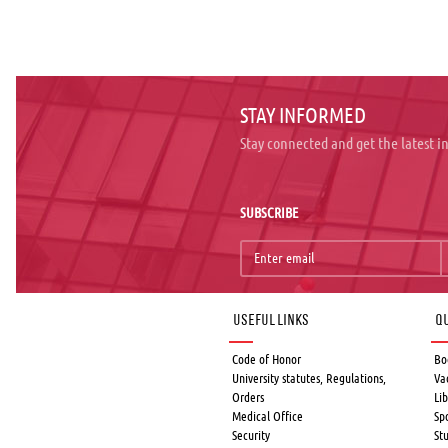
STAY INFORMED
Stay connected and get the latest 
SUBSCRIBE
Useful links
Qu
Code of Honor
Bo
University statutes, Regulations,
Va
Orders
Lib
Medical Office
Sp
Security
St