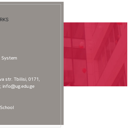
RKS
t System
a str. Tbilisi, 0171,
2; info@ug.edu.ge
School