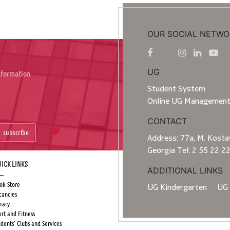
OUR SOCIAL NETWO
UG
information
Student System
Online UG Managemen
CONTACT
subscribe
Address: 77a, M. Kostav
Georgia Tel: 2 55 22 2
ick Links
ADDITIONAL LINKS
ok Store
UG Kindergarten
UG 
cancies
rary
ort and Fitness
udents’ Clubs and Services