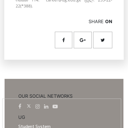
22(*388).
SHARE
ON
OUR SOCIAL NETWORKS
UG
Student System