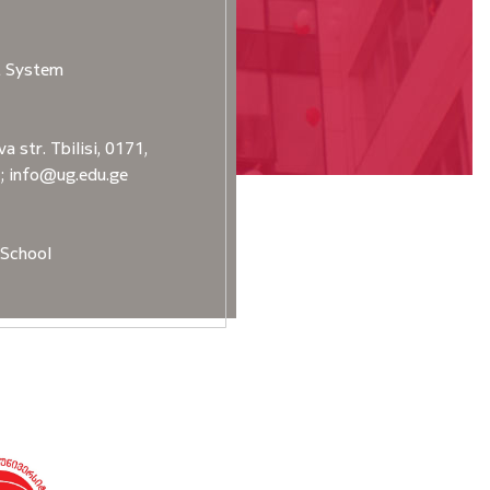
t System
a str. Tbilisi, 0171,
2; info@ug.edu.ge
School