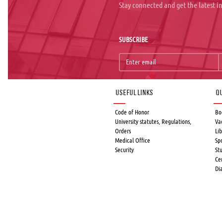
Stay connected and get the latest 
SUBSCRIBE
Useful links
Qu
Code of Honor
Bo
University statutes, Regulations,
Va
Orders
Lib
Medical Office
Sp
Security
St
Ce
Di