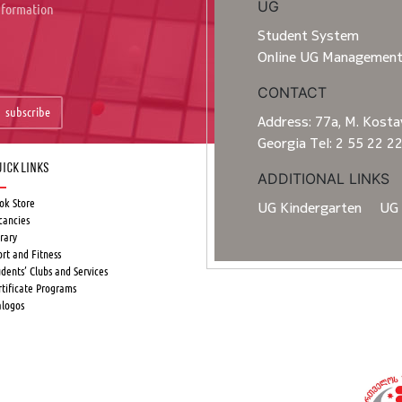
UG
information
Student System
Online UG Managemen
CONTACT
subscribe
Address: 77a, M. Kostav
Georgia Tel: 2 55 22 2
ick Links
ADDITIONAL LINKS
ok Store
UG Kindergarten
UG 
cancies
rary
ort and Fitness
udents’ Clubs and Services
rtificate Programs
alogos