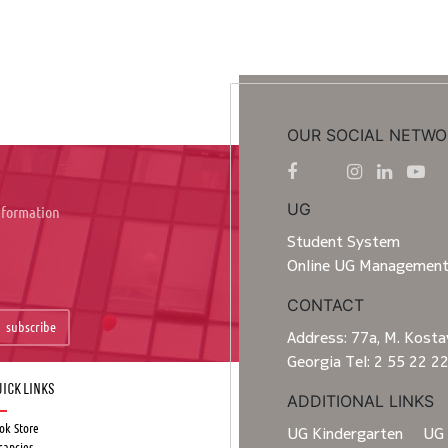
OUR SOCIAL NETWO
UG
information
Student System
Online UG Managemen
CONTACT
subscribe
Address: 77a, M. Kostav
Georgia Tel: 2 55 22 2
ick Links
ADDITIONAL LINKS
ok Store
UG Kindergarten
UG 
cancies