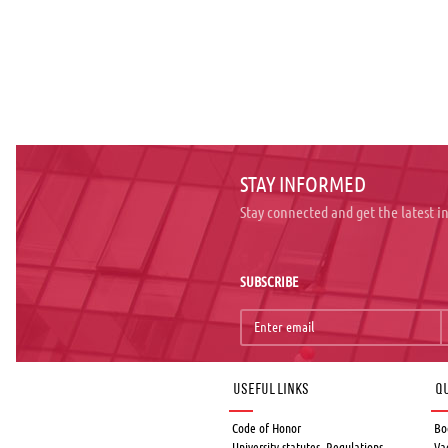
STAY INFORMED
Stay connected and get the latest 
SUBSCRIBE
Useful links
Qu
Code of Honor
Bo
University statutes, Regulations,
Va