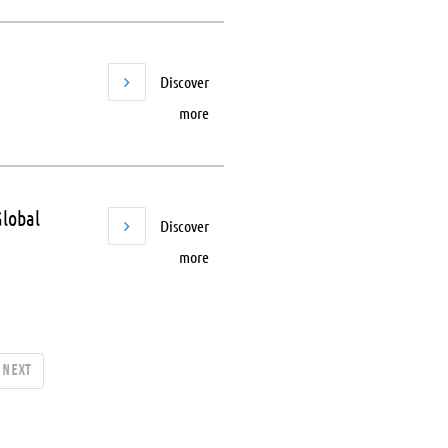
Discover
more
obal
Discover
more
Next