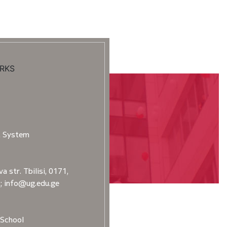
RKS
t System
a str. Tbilisi, 0171,
2; info@ug.edu.ge
School