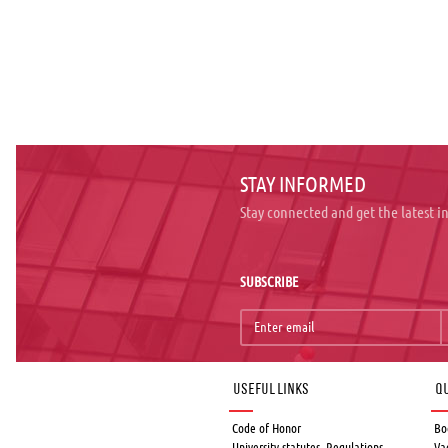
STAY INFORMED
Stay connected and get the latest 
SUBSCRIBE
Useful links
Qu
Code of Honor
Bo
University statutes, Regulations,
Va