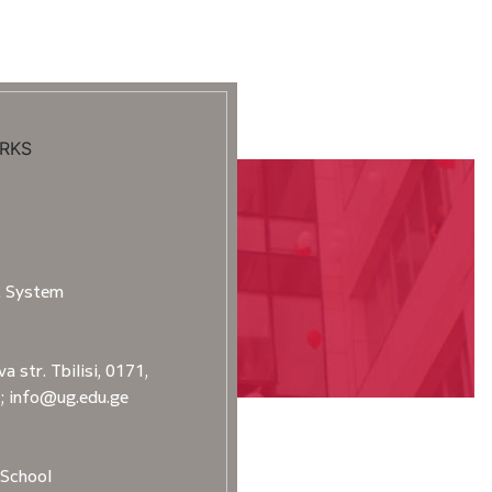
RKS
t System
a str. Tbilisi, 0171,
2; info@ug.edu.ge
School