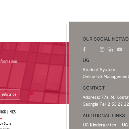
OUR SOCIAL NETWO
UG
information
Student System
Online UG Managemen
CONTACT
subscribe
Address: 77a, M. Kostav
Georgia Tel: 2 55 22 2
ick Links
ADDITIONAL LINKS
ok Store
UG Kindergarten
UG 
cancies