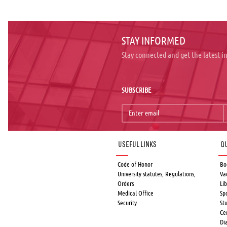
STAY INFORMED
Stay connected and get the latest 
SUBSCRIBE
Useful links
Qu
Code of Honor
Bo
University statutes, Regulations,
Va
Orders
Lib
Medical Office
Sp
Security
St
Ce
Di