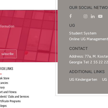
OUR SOCIAL NETWO
UG
information
Student System
Online UG Managemen
CONTACT
subscribe
Address: 77a, M. Kostav
Georgia Tel: 2 55 22 2
ick Links
ADDITIONAL LINKS
ok Store
UG Kindergarten
UG 
cancies
rary
ort and Fitness
udents’ Clubs and Services
rtificate Programs
alogos