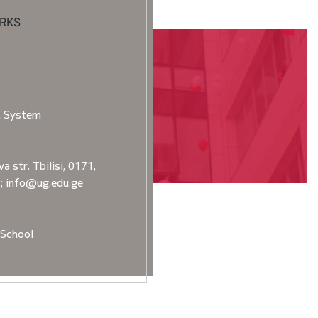
RKS
t System
a str. Tbilisi, 0171,
2; info@ug.edu.ge
School