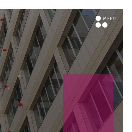
M
ENU