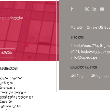
იიღე უახლესი
UG
My UG
Online UG Sy
კონტაქტი
მისამართი: 77ა, მ. კო
0171, საქართველო ტე
გაგზავნა
info@ug.edu.ge
სასარგებლო ბმულები
რაფი ბმულები
UG ბაღი
UG სკოლა
გნების მაღაზია
კანსიები
იბლიოთეკა
ორტი და ფიტნესი
უდენტური კლუბები და
რვისები
ასერთიფიკატო