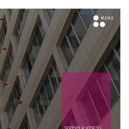
M
ENU