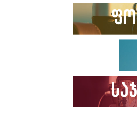
ფო
სა