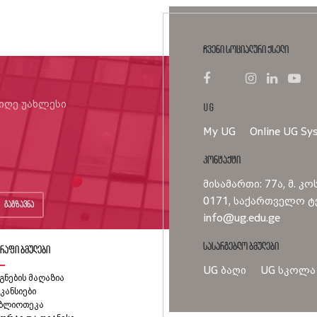
ჩვენი სოციალური ქსელი
იიღე უახლესი
UG
My UG
Online UG Sy
კონტაქტი
მისამართი: 77ა, მ. კო
0171, საქართველო ტე
გაგზავნა
info@ug.edu.ge
სასარგებლო ბმულები
რაფი ბმულები
UG ბაღი
UG სკოლა
გნების მაღაზია
კანსიები
იბლიოთეკა