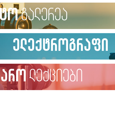
ტო
გალერეა
ელექტროგრაფი
ჯარო
ლექციები