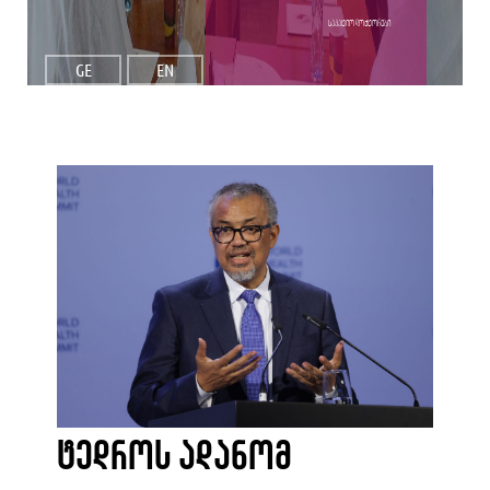
საპატიო დოქტორები
GE
EN
ტედროს ადანომ