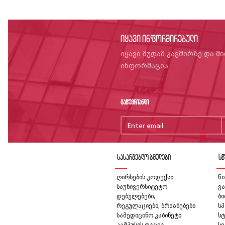
იყავი ინფორმირებული
იყავი მუდამ კავშირზე და მ
ინფორმაცია
გაწევრიანდი
სასარგებლო ბმულები
სწ
ღირსების კოდექსი
წი
საუნივერსიტეტო
ვა
დებულებები,
ბ
რეგულაციები, ბრძანებები
სპ
სამედიცინო კაბინეტი
სტ
კამპუსის დაცვა
სე