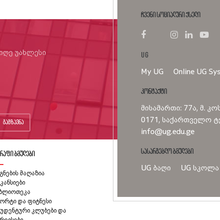
ჩვენი სოციალური ქსელი
იიღე უახლესი
UG
My UG
Online UG Sy
კონტაქტი
მისამართი: 77ა, მ. კო
0171, საქართველო ტე
გაგზავნა
info@ug.edu.ge
სასარგებლო ბმულები
რაფი ბმულები
UG ბაღი
UG სკოლა
გნების მაღაზია
კანსიები
იბლიოთეკა
ორტი და ფიტნესი
უდენტური კლუბები და
რვისები