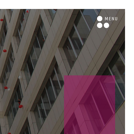
M
ENU