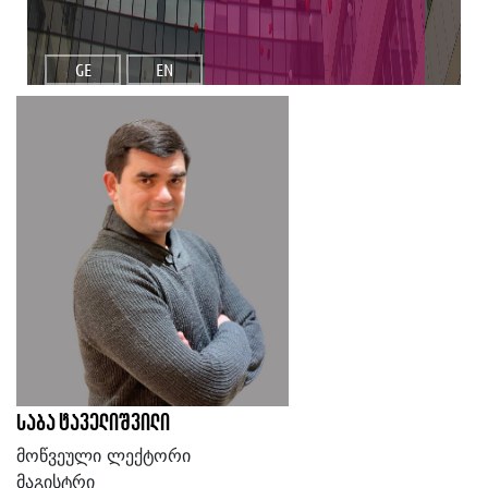
GE
EN
საბა ტაველიშვილი
მოწვეული ლექტორი
მაგისტრი