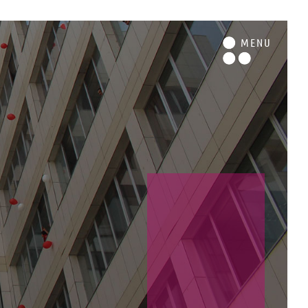
M
ENU