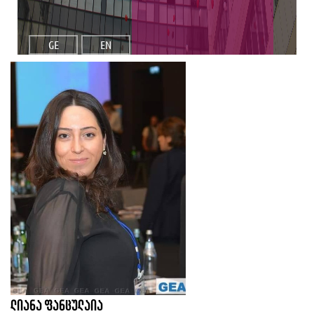
GE
EN
ლიანა ფანცულაია