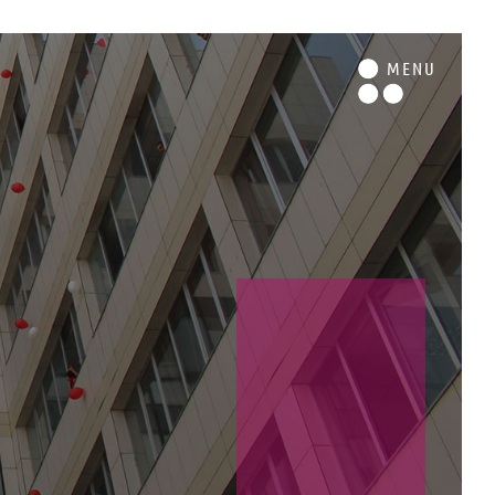
M
ENU