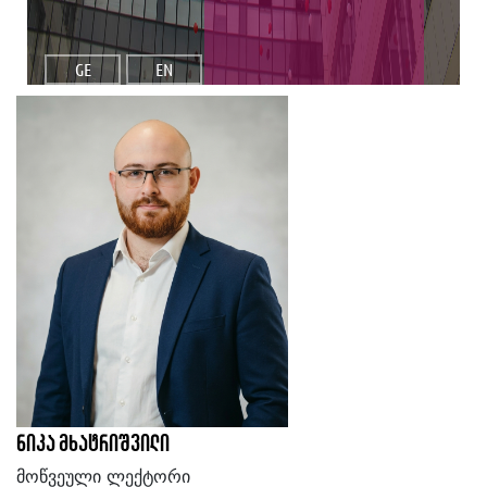
GE
EN
ნიკა მხატრიშვილი
მოწვეული ლექტორი