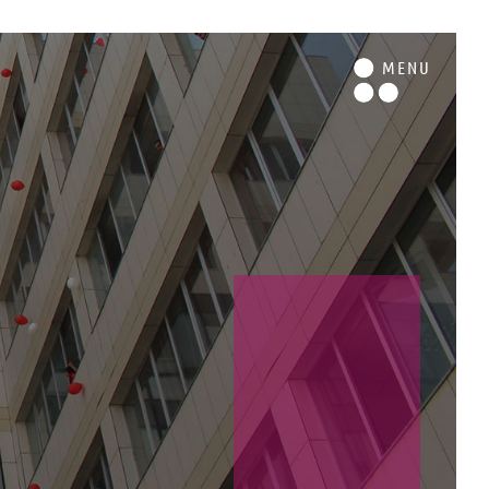
M
ENU