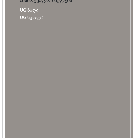
UG ბაღი
UG სკოლა