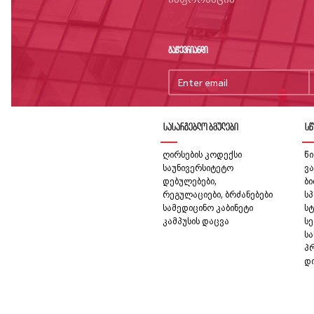
გაწევრიანდი
სასარგებლო ბმულები
სწ
ღირსების კოდექსი
წი
საუნივერსიტეტო
ვა
დებულებები,
ბ
რეგულაციები, ბრძანებები
სპ
სამედიცინო კაბინეტი
სტ
კამპუსის დაცვა
სე
ს
პ
დ