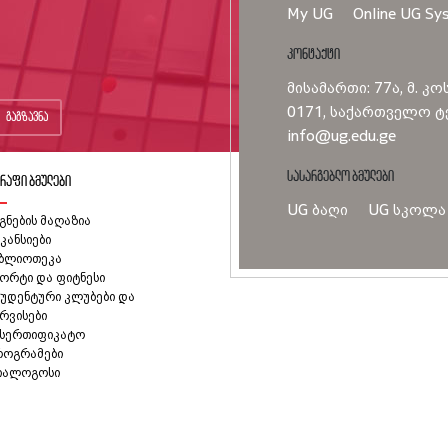
My UG
Online UG Sy
კონტაქტი
მისამართი: 77ა, მ. კო
0171, საქართველო ტე
გაგზავნა
info@ug.edu.ge
სასარგებლო ბმულები
რაფი ბმულები
UG ბაღი
UG სკოლა
გნების მაღაზია
კანსიები
იბლიოთეკა
ორტი და ფიტნესი
უდენტური კლუბები და
რვისები
ასერთიფიკატო
როგრამები
იალოგოსი