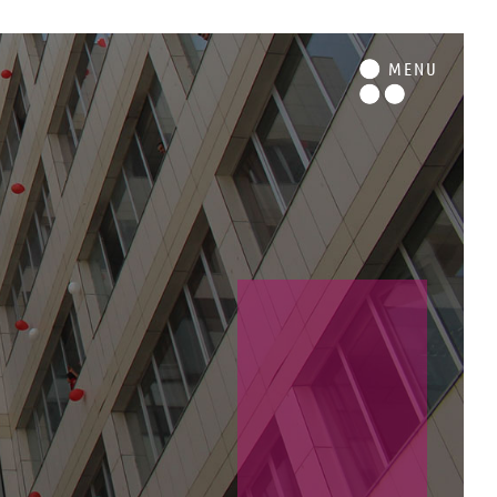
M
ENU