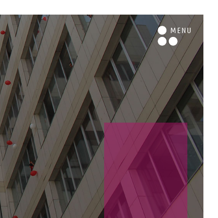
M
ENU