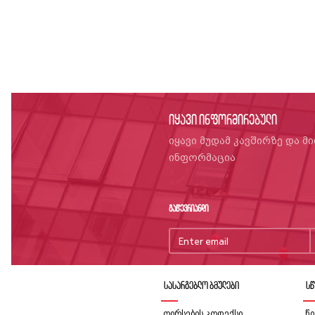
იყავი ინფორმირებული
იყავი მუდამ კავშირზე და მ
ინფორმაცია
გაწევრიანდი
სასარგებლო ბმულები
სწ
ღირსების კოდექსი
წი