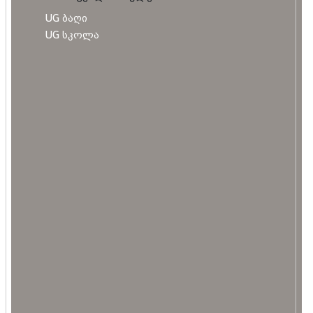
UG ბაღი
UG სკოლა