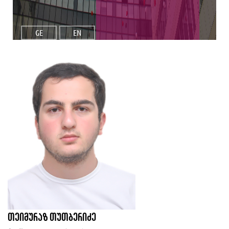
GE
EN
თეიმურაზ თუთბერიძე