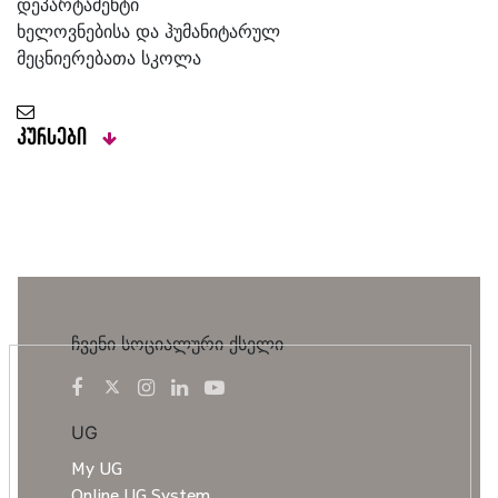
დეპარტამენტი
ხელოვნებისა და ჰუმანიტარულ
მეცნიერებათა სკოლა
კურსები
ჩვენი სოციალური ქსელი
UG
My UG
Online UG System