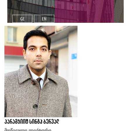
GE
EN
პარამჯიიტ სინგჰ ბერვალ
მოწვეული ლექტორი