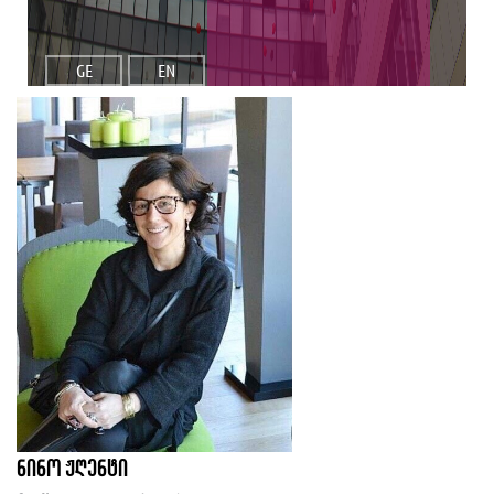
GE
EN
ნინო ჟღენტი