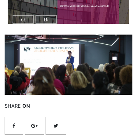
მასწავლებელთა ფორუმი - გარდამავალი ეტაპები განათლებაში
GE
EN
იხილეთ მეტი
SHARE
ON