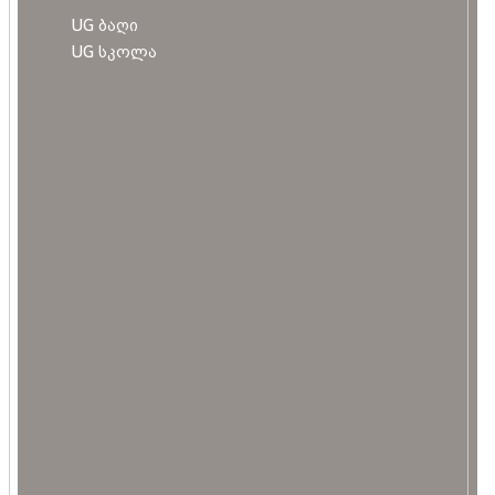
UG ბაღი
UG სკოლა