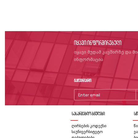
იყავი ინფორმირებული
იყავი მუდამ კავშირზე და მ
ინფორმაცია
გაწევრიანდი
სასარგებლო ბმულები
სწ
ღირსების კოდექსი
წი
საუნივერსიტეტო
ვა
დებულებები,
ბ