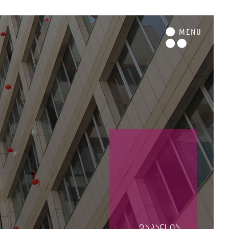
M
ENU