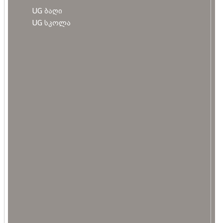
UG ბაღი
UG სკოლა