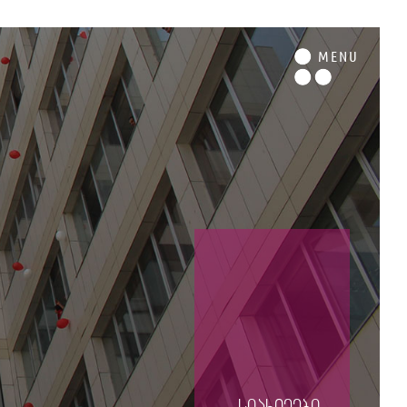
M
ENU