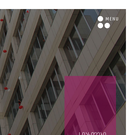
M
ENU