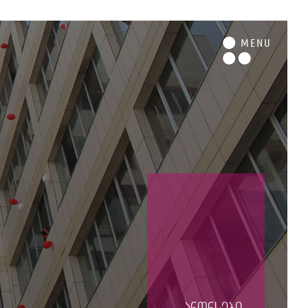
M
ENU