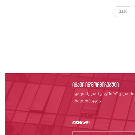
უკან
იყავი ინფორმირებული
იყავი მუდამ კავშირზე და მ
ინფორმაცია
გაწევრიანდი