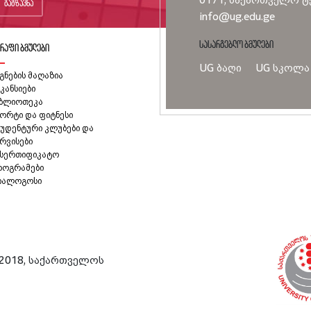
გაგზავნა
info@ug.edu.ge
სასარგებლო ბმულები
რაფი ბმულები
UG ბაღი
UG სკოლა
გნების მაღაზია
კანსიები
იბლიოთეკა
ორტი და ფიტნესი
უდენტური კლუბები და
რვისები
ასერთიფიკატო
როგრამები
იალოგოსი
2018, საქართველოს