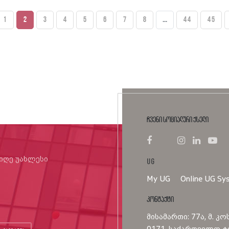
1
2
3
4
5
6
7
8
...
44
45
ჩვენი სოციალური ქსელი
იიღე უახლესი
UG
My UG
Online UG Sy
კონტაქტი
მისამართი: 77ა, მ. კო
0171, საქართველო ტე