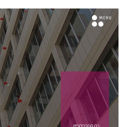
M
ENU