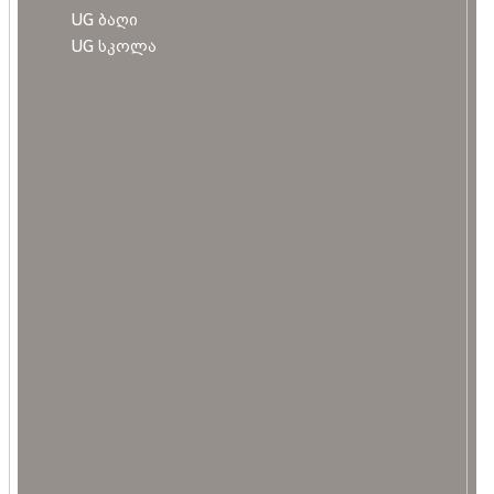
UG ბაღი
UG სკოლა