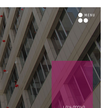
M
ENU