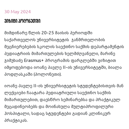
30 May 2024
ვიზიტი პოლონეთში
მიმდინარე წლის
20-25 მაისის პერიოდში
საქართველოს
უნივერსიტეტის
ჯანმრთელობის
მეცნიერებების
სკოლის საექთნო საქმის დეპარტამენტის
პედიატრიის მიმართულების ხელმძღვანელი,
მარინე
ჯიმუხაძე
Erasmus+
პროგრამის ფარგლებში ვიზიტით
იმყოფებოდა
იოანე
პავლე
II-
ის
უნივერსიტეტში
,
ბიალა
პოდლასკაში
(
პოლონეთი
).
იოანე
პავლე
II-
ის
უნივერსიტეტის სტუდენტებისთვის მან
ლექციები
ჩაატარა
პედიატრიული
საექთნო
საქმის
მიმართულებით
,
დაესწრო
სემინარებსა
და
პრაქტიკულ
მეცადინეობებს
და
მოინახულა
მულტიპროფილური
ჰოსპიტალი
,
სადაც
სტუდენტები
გადიან
კლინიკურ
პრაქტიკას
.