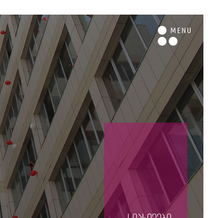
M
ENU