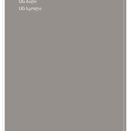
UG ბაღი
UG სკოლა