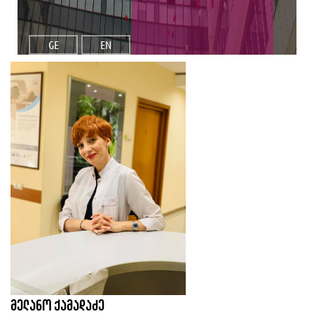
GE
EN
მელანო ქამადაძე