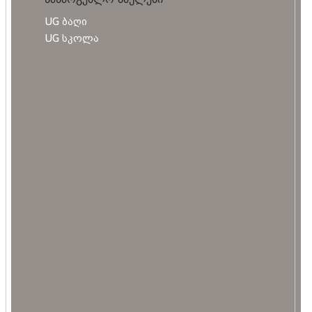
UG ბაღი
UG სკოლა