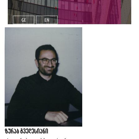
GE
EN
ზურაბ გველესიანი