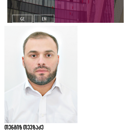
GE
EN
თენგიზ თევზაძე