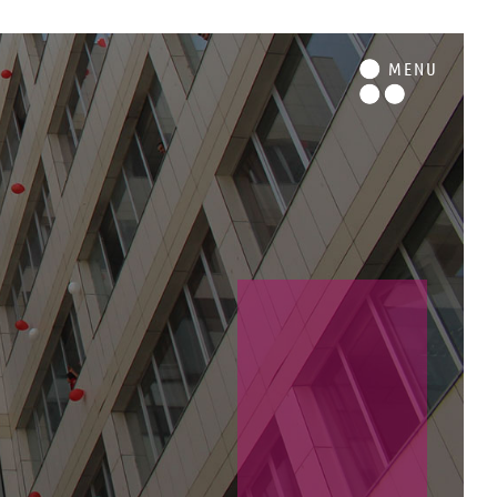
M
ENU