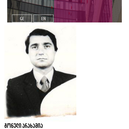
GE
EN
გონელი არახამია