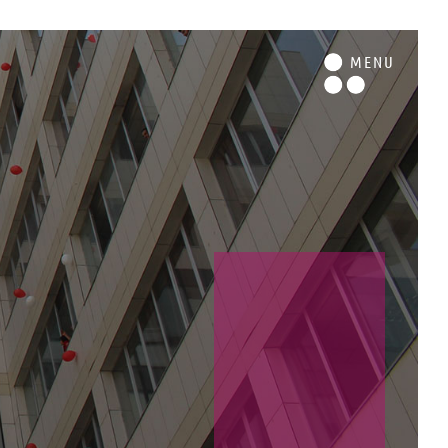
M
ENU