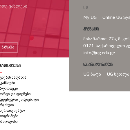
იიღე უახლესი
UG
My UG
Online UG Sy
კონტაქტი
მისამართი: 77ა, მ. კო
0171, საქართველო ტე
გაგზავნა
info@ug.edu.ge
სასარგებლო ბმულები
რაფი ბმულები
UG ბაღი
UG სკოლა
გნების მაღაზია
კანსიები
იბლიოთეკა
ორტი და ფიტნესი
უდენტური კლუბები და
რვისები
ასერთიფიკატო
როგრამები
იალოგოსი