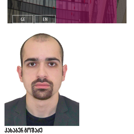
GE
EN
კახაბერ გოშაძე