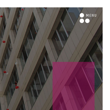
M
ENU