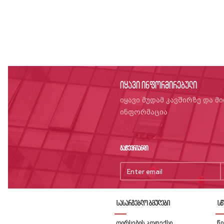
იყავი ინფორმირებული
იყავი მუდამ კავშირზე და მ
ინფორმაცია
გაწევრიანდი
სასარგებლო ბმულები
სწ
ღირსების კოდექსი
წი