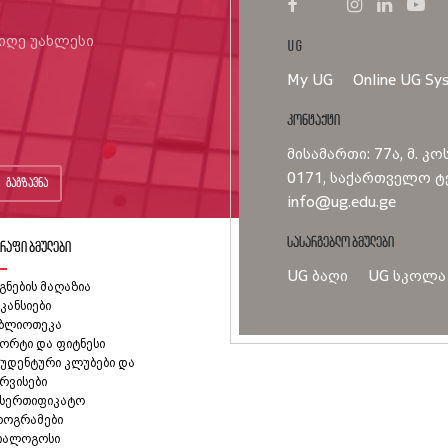
იიღე უახლესი
UG
My UG
Online UG Sy
კონტაქტი
მისამართი: 77ა, მ. კო
0171, საქართველო ტე
გაგზავნა
info@ug.edu.ge
სასარგებლო ბმულები
რაფი ბმულები
UG ბაღი
UG სკოლა
გნების მაღაზია
კანსიები
იბლიოთეკა
ორტი და ფიტნესი
უდენტური კლუბები და
რვისები
ასერთიფიკატო
როგრამები
იალოგოსი