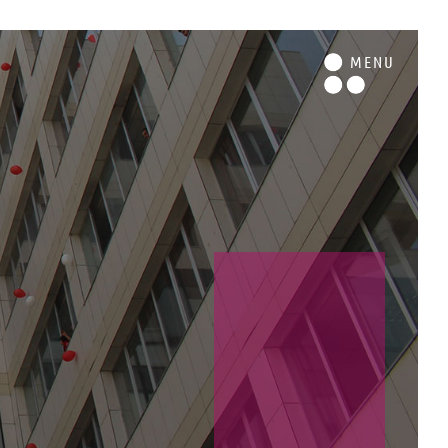
M
ENU