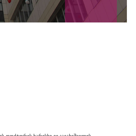
ის დოქტორის ხარისხი ივ.ჯავახიშვილის