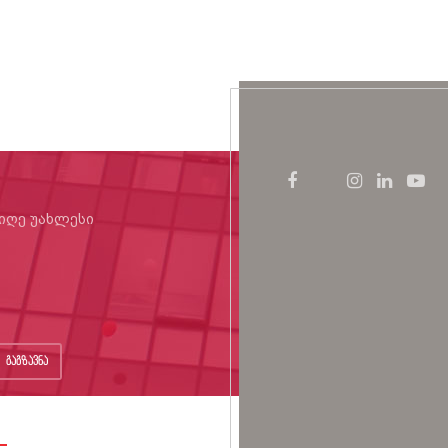
იიღე უახლესი
გაგზავნა