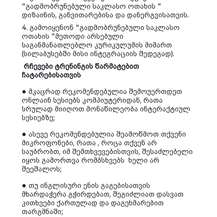
"
გადმობრუნებული
საკლასო
ოთახის
"
დიზაინის
,
განვითარებისა
და
დანერგვისათვის.
4.
გამოიყენონ
"
გადმობრუნებული
საკლასო
ოთახის
"
მეთოდი
არსებული
საგანმანათლებლო
კურიკულუმის
მიმართ
(
სილაბუსებში
მისი
ინ
ტ
ეგრაციის
შედეგად
).
რჩევები
ტრენინგის
წარმატებით
ჩატარებისათვის
●
მკაცრად
რეკომენდებულია
შემოუერთდეთ
ონლაინ
სესიებს
კომპიუტერიდან
,
რათა
სრულად
მიიღოთ
მონაწილეობა
ინტერაქტიულ
სესიებზე
;
●
ასევე
რეკომენდებულია
შეამოწმოთ
თქვენი
მიკროფონები
,
რათა
,
როცა
თქვენ
არ
საუბრობთ
,
იმ
შემთხვევებისთვის
,
შესაძლებელი
იყოს
გამორთვა
რომ
ბ
სხვებს
ხელი
არ
შეეშალოს
;
●
თუ
ინგლისური
ენის
გაგებისათვის
მხარდაჭერა
გჭირდებათ
,
შეგიძლიათ
დასვათ
კითხვები
ქართულად
და
დაგეხმარებით
თარგმნაში
;