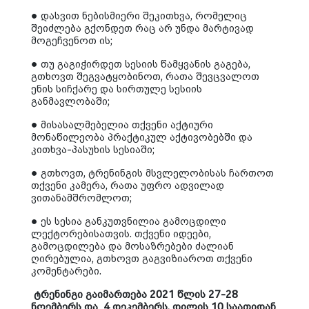
●
დასვით
ნებისმიერი
შეკითხვა
,
რომელიც
შეიძლება
გქონდეთ
რაც
არ
უნდა
მარტივად
მოგეჩვენოთ
ის
;
●
თუ
გა
გიჭირ
დე
თ
სესიის
წამყვანის
გაგება
,
გთხოვთ
შეგვატყობინოთ
,
რათა
შევცვალოთ
ენის
სიჩქარე
და
სირთულე
სესიის
განმავლობაში
;
●
მისასალმებელია
თქვენი
აქტიური
მონაწილეობა
პრაქტიკულ
აქტივობებში
და
კითხვა
-
პასუხის
სესიაში
;
●
გთხოვთ
,
ტრენინგის მსვლელობისას
ჩართოთ
თქვენი
კამერა
,
რათა
უფრო
ადვილად
ვითანამშრომლოთ
;
●
ეს
სესია
განკუთვნილია
გამოცდილი
ლექტორებისათვის
.
თქვენი
იდეები
,
გამოცდილება
და
მოსაზრებები
ძალიან
ღირებულია
,
გთხოვთ
გაგვიზიაროთ
თქვენი
კომენტარები
.
ტრენინგი გაიმართება 2021 წლის 27-28
ნოემბერს და
4 დეკემბერს, დილის 10 საათიდან