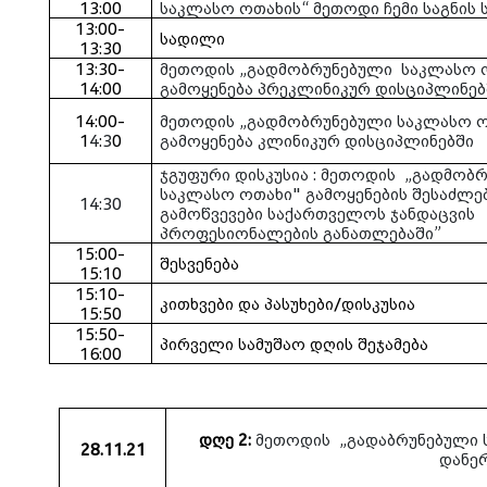
13:00
საკლასო ოთახის“ მეთოდი ჩემი საგნის 
13:00-
სადილი
13:30
13:30-
მეთოდის „გადმობრუნებული
საკლასო 
14:00
გამოყენება პრეკლინიკურ დისციპლინებ
14:00-
მეთოდის „გადმობრუნებული საკლასო 
1
4
:
3
0
გამოყენება კლინიკურ დისციპლინებში
ჯგუფური
დისკუსია
:
მეთოდის
„გადმობრ
საკლასო
ოთახი
"
გამოყენების
შესაძლე
14:30
გამოწვევები
საქართველოს
ჯანდაცვის
პროფესიონალების
განათლებაში
”
15:00-
შესვენება
15:10
15:10-
კითხვები და პასუხები/დისკუსია
15:50
15:50-
პირველი სამუშაო დღის შეჯამება
16:00
დღე 2
:
მეთოდის
„გადაბრუნებული 
28.11.21
დანე