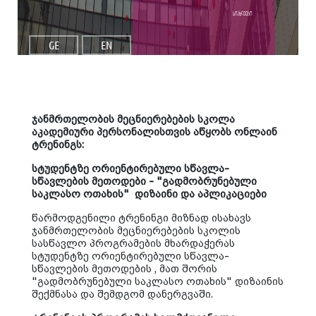
სიახლეები
GE
EN
ჯანმრთელობის მეცნიერებების სკოლა
აკადემიური პერსონალისთვის აწყობს ონლაინ
ტრენინგს:
სტუდენტზე ორიენტირებული სწავლა-
სწავლების მეთოდები -
"
გა
დმობრუნებული
საკლასო
ოთახის
"
დიზაინი
და
აპლიკაციები
წარმოდგენილი
ტრენინგი
მიზნად
ისახავს
ჯანმრთელობის
მეცნიერებების
სკოლის
სასწავლო
პროგრამების
მხარდაჭერას
სტუდენტზე
ორიენტირებული
სწავლა
-
სწავლების
მეთოდების
,
მათ
შორის
"
გა
დმობრუნებული
საკლასო
ოთახის
"
დიზაინის
შექმნასა
და
შემდგომ
დანერგვაში
.