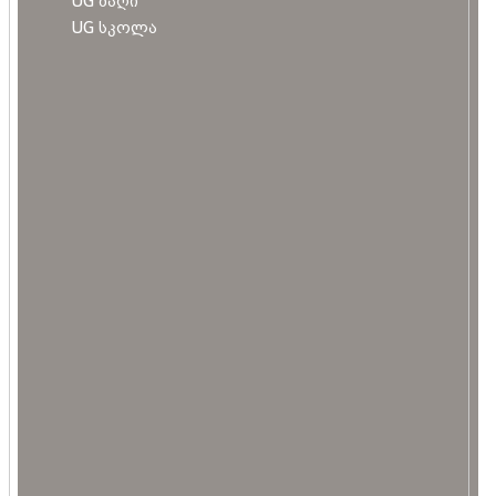
UG ბაღი
UG სკოლა