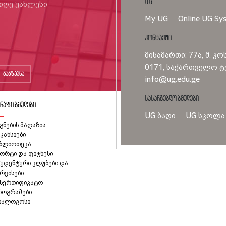
UG
იიღე უახლესი
My UG
Online UG Sy
კონტაქტი
მისამართი: 77ა, მ. კო
0171, საქართველო ტე
გაგზავნა
info@ug.edu.ge
სასარგებლო ბმულები
რაფი ბმულები
UG ბაღი
UG სკოლა
გნების მაღაზია
კანსიები
იბლიოთეკა
ორტი და ფიტნესი
უდენტური კლუბები და
რვისები
ასერთიფიკატო
როგრამები
იალოგოსი