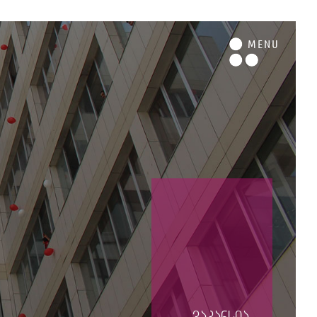
M
ENU